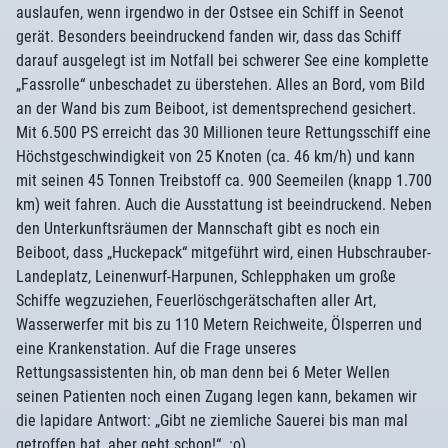
auslaufen, wenn irgendwo in der Ostsee ein Schiff in Seenot
gerät. Besonders beeindruckend fanden wir, dass das Schiff
darauf ausgelegt ist im Notfall bei schwerer See eine komplette
„Fassrolle“ unbeschadet zu überstehen. Alles an Bord, vom Bild
an der Wand bis zum Beiboot, ist dementsprechend gesichert.
Mit 6.500 PS erreicht das 30 Millionen teure Rettungsschiff eine
Höchstgeschwindigkeit von 25 Knoten (ca. 46 km/h) und kann
mit seinen 45 Tonnen Treibstoff ca. 900 Seemeilen (knapp 1.700
km) weit fahren. Auch die Ausstattung ist beeindruckend. Neben
den Unterkunftsräumen der Mannschaft gibt es noch ein
Beiboot, dass „Huckepack“ mitgeführt wird, einen Hubschrauber-
Landeplatz, Leinenwurf-Harpunen, Schlepphaken um große
Schiffe wegzuziehen, Feuerlöschgerätschaften aller Art,
Wasserwerfer mit bis zu 110 Metern Reichweite, Ölsperren und
eine Krankenstation. Auf die Frage unseres
Rettungsassistenten hin, ob man denn bei 6 Meter Wellen
seinen Patienten noch einen Zugang legen kann, bekamen wir
die lapidare Antwort: „Gibt ne ziemliche Sauerei bis man mal
getroffen hat, aber geht schon!“. :o)