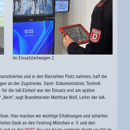
Im Einsatzleitwagen 2
arschierten und in den Bierzelten Platz nahmen, half die
gen an der Zugstrecke. Dann: Dokumentation, Technik
 für die IuK-Einheit war der Einsatz erst am späten
Nein“, sagt Brandmeister Matthias Wolf, Leiter der IuK-
 Wiesn. Hier machen wir wichtige Erfahrungen und schärfen
 Vielen Dank an den Festring München e. V. und den
it und an das
VOST
, das uns heute erstmals direkt vor Ort im