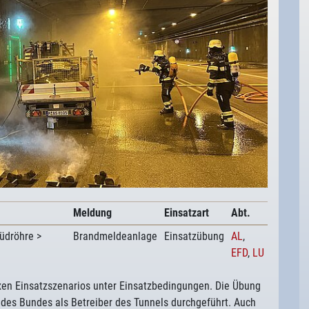
Meldung
Einsatzart
Abt.
Südröhre >
Brandmeldeanlage
Einsatzübung
AL
,
EFD
,
LU
exen Einsatzszenarios unter Einsatzbedingungen. Die Übung
es Bundes als Betreiber des Tunnels durchgeführt. Auch