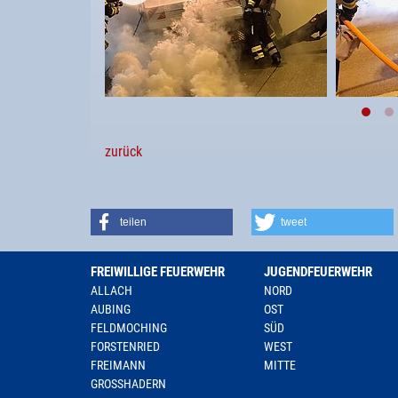
zurück
teilen
tweet
FREIWILLIGE FEUERWEHR
JUGENDFEUERWEHR
ALLACH
NORD
AUBING
OST
FELDMOCHING
SÜD
FORSTENRIED
WEST
FREIMANN
MITTE
GROSSHADERN