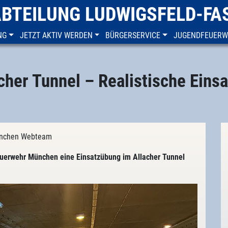
ABTEILUNG LUDWIGSFELD-FA
NG
JETZT AKTIV WERDEN
BÜRGERSERVICE
JUGENDFEUER
her Tunnel – Realistische Einsa
München Webteam
Feuerwehr München eine Einsatzübung im Allacher Tunnel