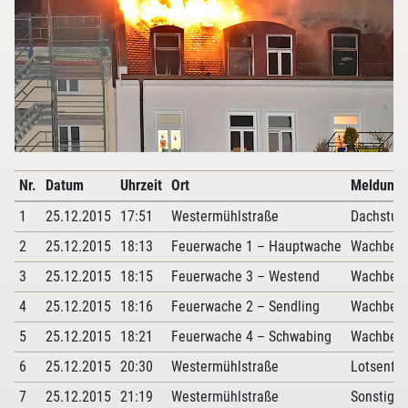
Nr.
Datum
Uhrzeit
Ort
Meldung
1
25.12.2015
17:51
Westermühlstraße
Dachstuh
2
25.12.2015
18:13
Feuerwache 1 – Hauptwache
Wachbese
3
25.12.2015
18:15
Feuerwache 3 – Westend
Wachbese
4
25.12.2015
18:16
Feuerwache 2 – Sendling
Wachbese
5
25.12.2015
18:21
Feuerwache 4 – Schwabing
Wachbese
6
25.12.2015
20:30
Westermühlstraße
Lotsenfah
7
25.12.2015
21:19
Westermühlstraße
Sonstige 